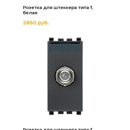
Розетка для штеккера типа f,
белая
2860 руб.
Розетка для штеккера типа f,