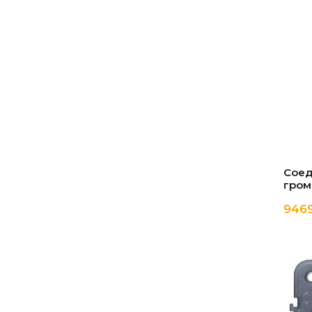
Соед
гром
9469