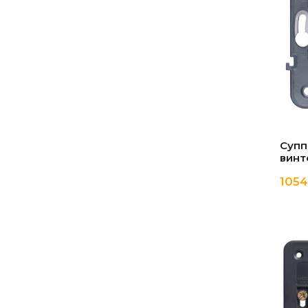
Супп
винт
1054