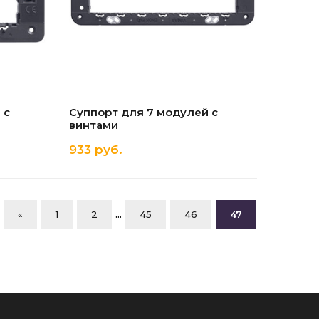
 с
Суппорт для 7 модулей с
винтами
933 руб.
...
«
1
2
45
46
47