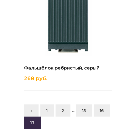
Фальшблок ребристый, серый
268 руб.
...
«
1
2
15
16
17