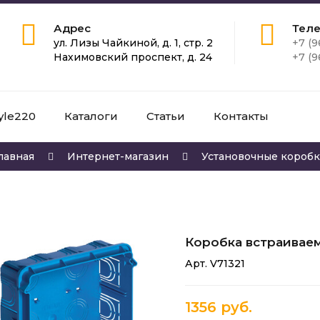
Адрес
Тел
ул. Лизы Чайкиной, д. 1, стр. 2
+7 (9
Нахимовский проспект, д. 24
+7 (9
yle220
Каталоги
Статьи
Контакты
лавная
Интернет-магазин
Установочные короб
Коробка встраиваем
Арт. V71321
1356 руб.