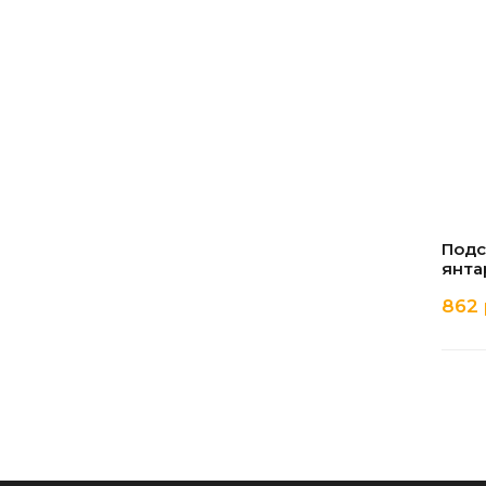
Подс
янта
862 